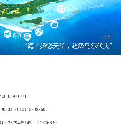
-059-0108
203（010）67083602
2579425145 317696630