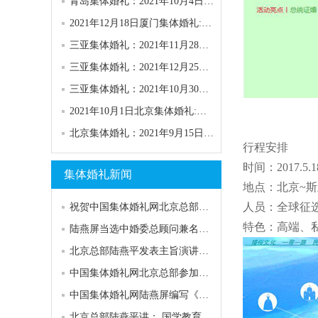
青岛集体婚礼：2021年10月4日第六十三届青岛“海之恋”集体婚礼
2021年12月18日厦门集体婚礼:第27届“一世情缘”主题集体婚礼
三亚集体婚礼：2021年11月28日第148届“浪漫天涯”集体婚礼
三亚集体婚礼：2021年12月25日第149届“浪漫天涯”集体婚礼
三亚集体婚礼：2021年10月30日第147届“浪漫天涯”集体婚礼
2021年10月1日北京集体婚礼:第五十一届“与祖国同庆”集体婚礼
北京集体婚礼：2021年9月15日第四十二届“高雅浪漫”园林集体婚礼
行程安排
时间：2017.5.18
集体婚礼新闻
地点：北京~斯
人员：全球征
祝贺中国集体婚礼网北京总部陆燕屏当选婚俗文化专业委员会常务主任
特色：高端、
陆燕屏当选中婚委总顾问兼名誉主任：为婚庆业的担当
北京总部陆燕平发表主旨演讲，厦门会议隆重开幕
中国集体婚礼网北京总部参加中国婚庆行业发展峰会
中国集体婚礼网陆燕屏编写《中国婚礼培训教程》
北京总部陆燕平讲： 国学教育、婚俗文化、现代文明“三位一体