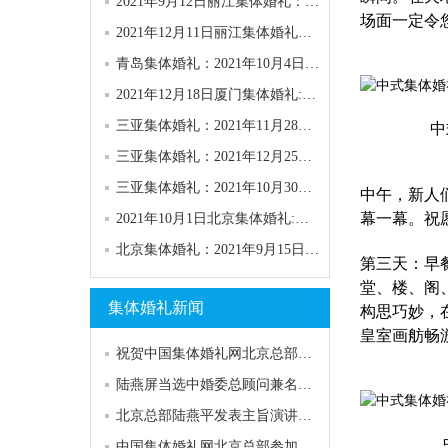
2021年9月12日丽江集体婚礼：第58届香格里拉.丽江集体婚礼
场面一定令
2021年12月11日丽江集体婚礼：第59届香格里拉.丽江集体婚礼
青岛集体婚礼：2021年10月4日第六十三届青岛“海之恋”集体婚礼
2021年12月18日厦门集体婚礼:第27届“一世情缘”主题集体婚礼
三亚集体婚礼：2021年11月28日第148届“浪漫天涯”集体婚礼
中式集
三亚集体婚礼：2021年12月25日第149届“浪漫天涯”集体婚礼
三亚集体婚礼：2021年10月30日第147届“浪漫天涯”集体婚礼
中午，新人
幕一幕。祝
2021年10月1日北京集体婚礼:第五十一届“与祖国同庆”集体婚礼
北京集体婚礼：2021年9月15日第四十二届“高雅浪漫”园林集体婚礼
第三天：早
堂、楼、阁
集体婚礼新闻
构
思巧妙，
皇
室画舫畅
祝贺中国集体婚礼网北京总部陆燕屏当选婚俗文化专业委员会常务主任
陆燕屏当选中婚委总顾问兼名誉主任：为婚庆业的担当
北京总部陆燕平发表主旨演讲，厦门会议隆重开幕
中式集
中国集体婚礼网北京总部参加中国婚庆行业发展峰会