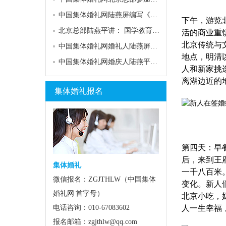
中国集体婚礼网陆燕屏编写《中国婚礼培训教程》
下午，游览
北京总部陆燕平讲： 国学教育、婚俗文化、现代文明“三位一体
活的商业重
北京传统与
中国集体婚礼网婚礼人陆燕屏出席齐齐哈尔婚礼节
地点，明清
中国集体婚礼网婚庆人陆燕平发表从中国婚礼业26年历史看未来
人和新家挑
离湖边近的
集体婚礼报名
新人
第四天：早
后，来到王
集体婚礼
一千八百米
微信报名：ZGJTHLW（中国集体
变化。新人
婚礼网 首字母）
北京小吃，
电话咨询：010-67083602
人一生幸福
报名邮箱：zgjthlw@qq.com