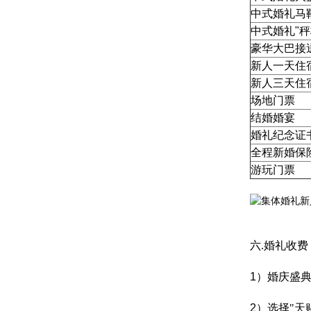
中式婚礼马
中式婚礼"
豪华大巴接
新人
一天
住
新人三天
住
场地门票
结婚婚宴
婚礼纪念证
全程新婚保
游玩门票
六
.
婚礼收费
1
）婚庆盛
2
）选择
"天