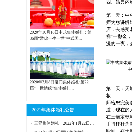
四、婚典内
第一天
：
中
师为您讲解
店，去感受
2020年10月18日中式集体婚礼：第
祥"
一撒
金，
36届“爱你一生一世”中式国...
漫的一夜，
中式集
2020年3月8日厦门集体婚礼:第22
届“一世情缘”集体婚礼...
第二天
：
天
妆
师给您完美
2021年集体婚礼公告
道，现在的
在三箭定乾
三亚集体婚礼：2022年1月22日第151届“浪漫天涯”集体婚礼
手持
秤杆为
瞬间。
在天