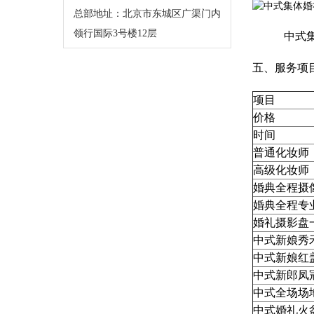
总部地址：北京市东城区广渠门内
领行国际3号楼12层
中式集体
五、服务项
项目
价格
时间
普通化妆师
高级化妆师
婚典全程摄
婚典全程专
婚礼摄影盘
中式新娘秀
中式新娘红
中式新
郎凤
中式全场场
中式婚礼火